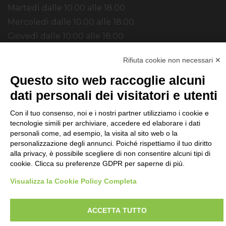
Martedì dalle 10.00 alle 18.00
Mercoledì dalle 10.00 alle 18.00
Giovedì dalle 10.00 alle 18.00
Venerdì dalle 10.00 alle 18.00
Rifiuta cookie non necessari ✕
Questo sito web raccoglie alcuni
SOCIAL
dati personali dei visitatori e utenti
Con il tuo consenso, noi e i nostri partner utilizziamo i cookie e
tecnologie simili per archiviare, accedere ed elaborare i dati
personali come, ad esempio, la visita al sito web o la
personalizzazione degli annunci. Poiché rispettiamo il tuo diritto
Tattoform è un brand Smartform srl © 2026. All
alla privacy, è possibile scegliere di non consentire alcuni tipi di
cookie. Clicca su preferenze GDPR per saperne di più.
Rights Reserved. |
Privacy Policy
Cookie Settings
|
Made by
Rixalto Group SA
Visualizza la Cookie Policy Completa
ACCETTA TUTTO