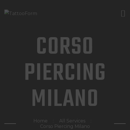
HOME
CHI SIAMO
CORSO
CORSI PROFESSIONALI
GALLERY
PIERCING
NORMATIVE
BLOG
MILANO
CONTATTI
Home
All Services
Corso Piercing Milano