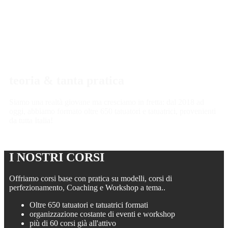
teoria &
tanta pratica
Siamo una realtà giovane ma cresciamo in fretta: dal 2018 ad
oggi, abbiamo formato oltre 650 tatuatori e tatuatrici, provenienti
da tutta Italia!
I NOSTRI
CORSI
Offriamo corsi base con pratica su modelli, corsi di
perfezionamento, Coaching e Workshop a tema..
Oltre 650 tatuatori e tatuatrici formati
organizzazione costante di eventi e workshop
più di 60 corsi già all'attivo