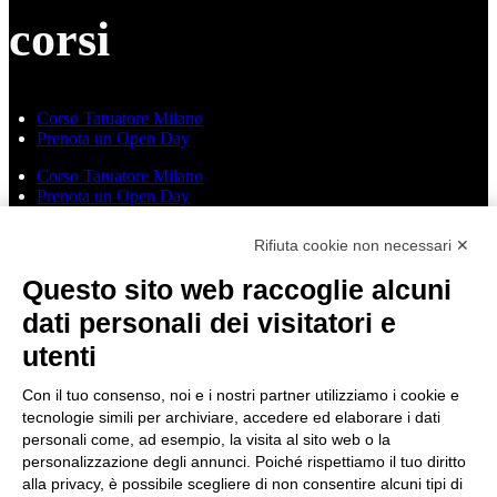
corsi
Corso Tatuatore Milano
Prenota un Open Day
Corso Tatuatore Milano
Prenota un Open Day
Rifiuta cookie non necessari ✕
ORARi
Questo sito web raccoglie alcuni
dati personali dei visitatori e
utenti
Lunedì dalle 10.00 alle 18.00
Martedì dalle 10.00 alle 18.00
Con il tuo consenso, noi e i nostri partner utilizziamo i cookie e
tecnologie simili per archiviare, accedere ed elaborare i dati
Mercoledì dalle 10.00 alle 18.00
personali come, ad esempio, la visita al sito web o la
personalizzazione degli annunci. Poiché rispettiamo il tuo diritto
Giovedì dalle 10.00 alle 18.00
alla privacy, è possibile scegliere di non consentire alcuni tipi di