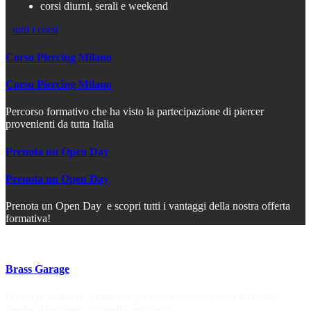
corsi diurni, serali e weekend
tutti i corsi
Corso Piercing Milano
Corso Piercing Milano
Percorso formativo che ha visto la partecipazione di piercer
provenienti da tutta Italia
Prenota un Open Day
Prenota un Open Day
Prenota un Open Day e scopri tutti i vantaggi della nostra offerta
formativa!
Brass Garage
Prediligo costruire il tattoo dopo aver conversato con il cliente,
perchè il tatuaggio va vestito su misura.