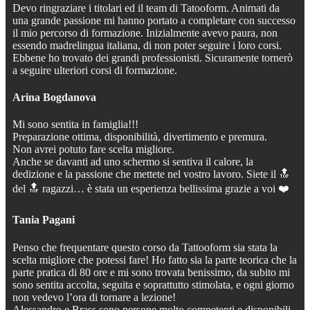
Devo ringraziare i titolari ed il team di Tatooform. Animati da
una grande passione mi hanno portato a completare con successo
il mio percorso di formazione. Inizialmente avevo paura, non
essendo madrelingua italiana, di non poter seguire i loro corsi.
Ebbene ho trovato dei grandi professionisti. Sicuramente tornerò
a seguire ulteriori corsi di formazione.
Arina Bogdanova
Mi sono sentita in famiglia!!!
Preparazione ottima, disponibilità, divertimento e premura.
Non avrei potuto fare scelta migliore.
Anche se davanti ad uno schermo si sentiva il calore, la
dedizione e la passione che mettete nel vostro lavoro. Siete il 🔝
del 🔝 ragazzi… è stata un esperienza bellissima grazie a voi ❤️
Tania Pagani
Penso che frequentare questo corso da Tattooform sia stata la
scelta migliore che potessi fare! Ho fatto sia la parte teorica che la
parte pratica di 80 ore e mi sono trovata benissimo, da subito mi
sono sentita accolta, seguita e soprattutto stimolata, e ogni giorno
non vedevo l’ora di tornare a lezione!
Alessandro e Brass sono persone molto competenti e disponibili,