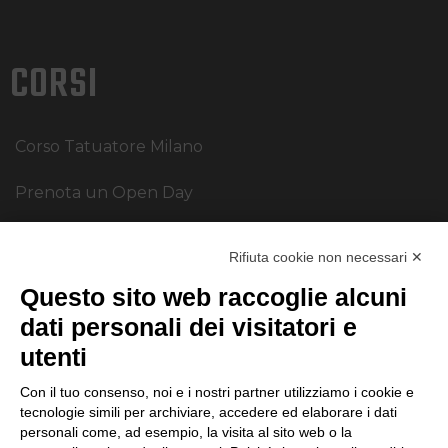
CORSI
Corso Tatuatore Milano
Prenota un Open Day
ORARI
Rifiuta cookie non necessari ✕
Questo sito web raccoglie alcuni
Lunedì dalle 10.00 alle 18.00
dati personali dei visitatori e
Martedì dalle 10.00 alle 18.00
utenti
Mercoledì dalle 10.00 alle 18.00
Giovedì dalle 10.00 alle 18.00
Con il tuo consenso, noi e i nostri partner utilizziamo i cookie e
tecnologie simili per archiviare, accedere ed elaborare i dati
Venerdì dalle 10.00 alle 18.00
personali come, ad esempio, la visita al sito web o la