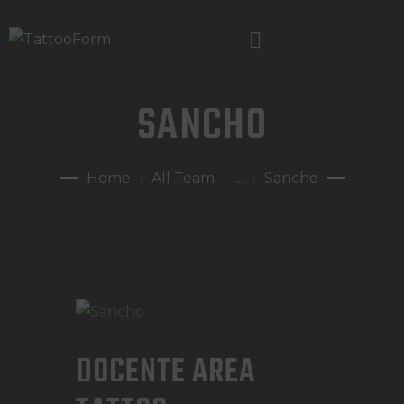
SANCHO
HOME
CHI SIAMO
Home
All Team
...
Sancho
CORSI PROFESSIONALI
GALLERY
NORMATIVE
BLOG
CONTATTI
DOCENTE AREA