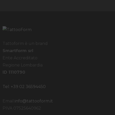
Tattoform è un brand
Smartform srl
Ente Accreditato
Regione Lombardia
ID 1110790
Tel: +39 02 36594450
Email:
info@tattooform.it
PIVA 07525640962