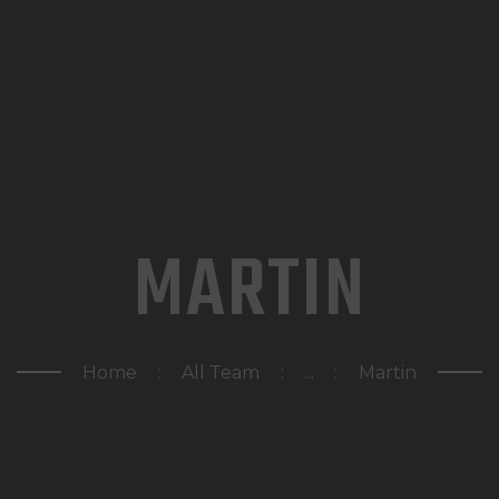
HOME
CHI SIAMO
CORSI PROFESSIONALI
GALLERY
NORMATIVE
MARTIN
BLOG
CONTATTI
Home
All Team
...
Martin