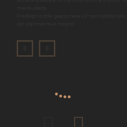
storia di questa arte, ora ho la fortuna di poter tra
miei studenti.
Prediligo lo stile giapponese e il neo tradizional
per esprimermi al meglio!