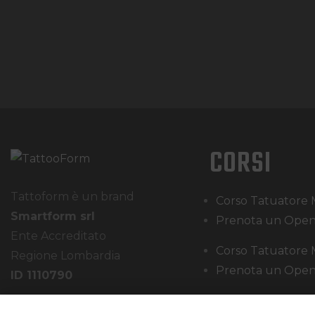
CORSI
Tattoform è un brand
Corso Tatuatore 
Smartform srl
Prenota un Open
Ente Accreditato
Corso Tatuatore 
Regione Lombardia
Prenota un Open
ID 1110790
Tel: +39 02 36594450