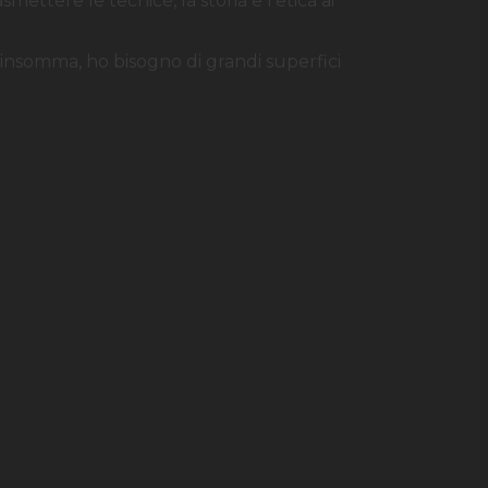
smettere le tecnice, la storia e l'etica ai
e, insomma, ho bisogno di grandi superfici