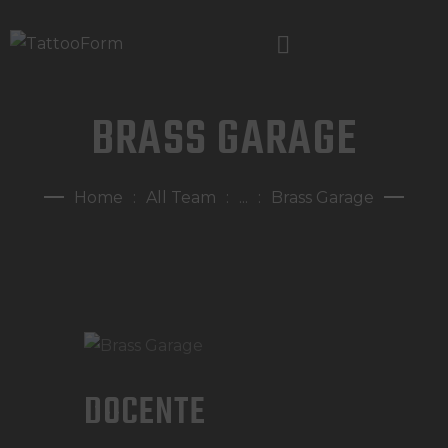
BRASS GARAGE
HOME
CHI SIAMO
Home
All Team
...
Brass Garage
CORSI PROFESSIONALI
GALLERY
NORMATIVE
BLOG
CONTATTI
DOCENTE