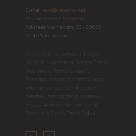
E-mail:
info@tatooform.it
Phone:
+39 02 36636933
Address:
Via Mazzini, 33 - 20099
Sesto San Giovanni
Scultore e Tatuatore di lungo
corso. Produttore di Rotary Tattoo
Machine le “Brass Garage”.
Prediligo costruire il tattoo dopo
aver conversato con il cliente
perchè il tatuaggio va vestito su
misura. Amo esprimermi con il
Black and Red o Trash Polka